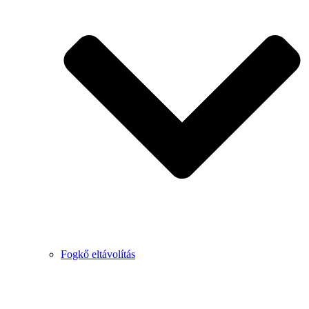
Fogkő eltávolítás